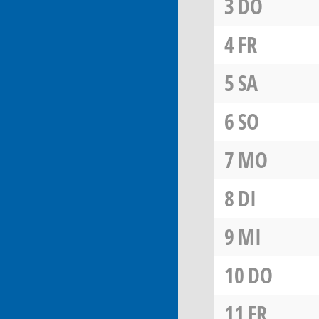
3
DO
4
FR
5
SA
6
SO
7
MO
8
DI
9
MI
10
DO
11
FR