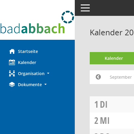
Toggle navigation
Kalender 2
Startseite
Kalender
Kalender
Organisation
September
Dokumente
1
DI
2
MI