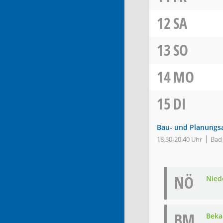
12
SA
13
SO
14
MO
15
DI
Bau- und Planungs
18:30-20:40 Uhr
Bad
NÖ
Nied
BM
Beka