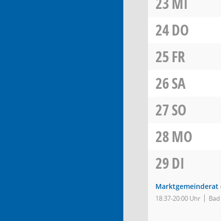
23
MI
24
DO
25
FR
26
SA
27
SO
28
MO
29
DI
Marktgemeinderat
18:37-20:00 Uhr
Bad