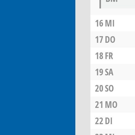
16
MI
17
DO
18
FR
19
SA
20
SO
21
MO
22
DI