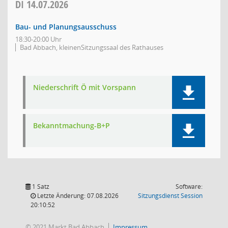
DI
14.07.2026
Bau- und Planungsausschuss
18:30-20:00 Uhr
Bad Abbach, kleinenSitzungssaal des Rathauses
Niederschrift Ö mit Vorspann
Bekanntmachung-B+P
1 Satz
Software:
(Wird in
Letzte Änderung: 07.08.2026
Sitzungsdienst
Session
20:10:52
© 2021 Markt Bad Abbach
Impressum