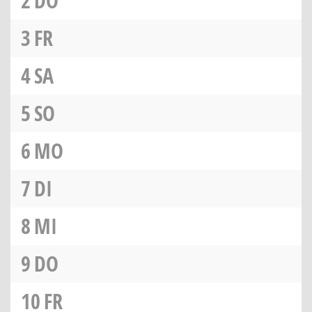
2
DO
3
FR
4
SA
5
SO
6
MO
7
DI
8
MI
9
DO
10
FR