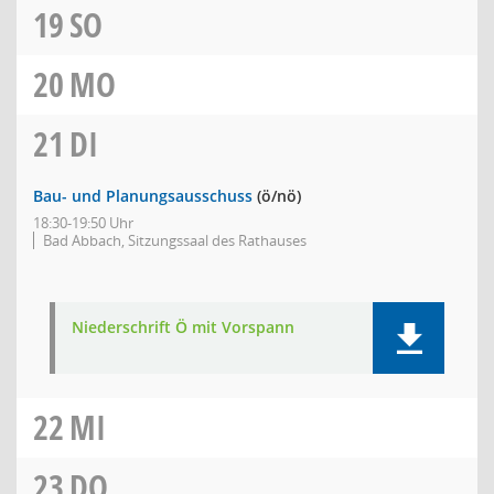
19
SO
20
MO
21
DI
Bau- und Planungsausschuss
(ö/nö)
18:30-19:50 Uhr
Bad Abbach, Sitzungssaal des Rathauses
Niederschrift Ö mit Vorspann
22
MI
23
DO