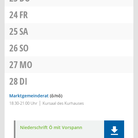
24
FR
25
SA
26
SO
27
MO
28
DI
Marktgemeinderat
(ö/nö)
18:30-21:00 Uhr
Kursaal des Kurhauses
Niederschrift Ö mit Vorspann