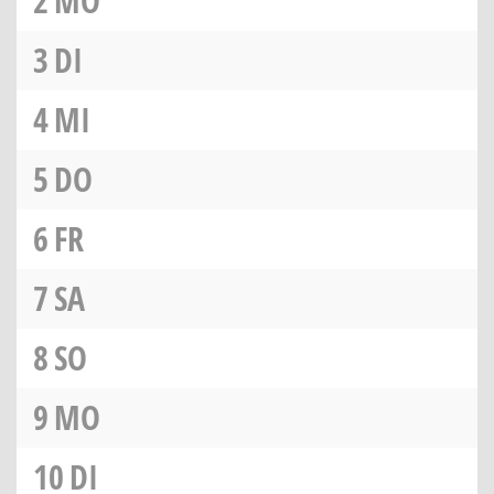
2
MO
3
DI
4
MI
5
DO
6
FR
7
SA
8
SO
9
MO
10
DI