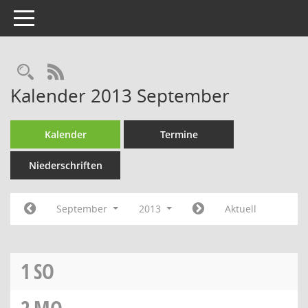
Toggle navigation
RSS-Feed
Kalender 2013 September
Kalender
Termine
Niederschriften
September
2013
Aktuell
1
SO