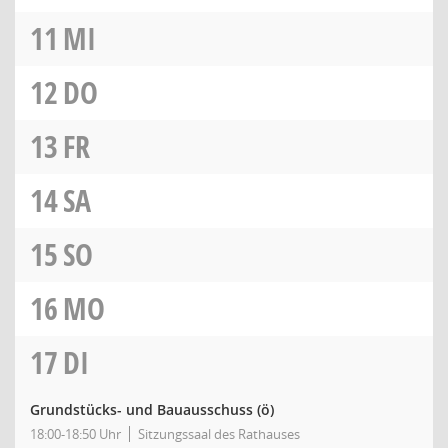
11
MI
12
DO
13
FR
14
SA
15
SO
16
MO
17
DI
Grundstücks- und Bauausschuss
(ö)
18:00-18:50 Uhr
Sitzungssaal des Rathauses