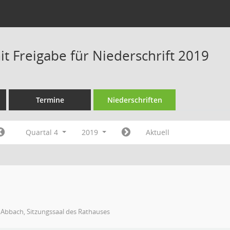
t Freigabe für Niederschrift 2019
Termine
Niederschriften
Quartal 4
2019
Aktuell
 Abbach, Sitzungssaal des Rathauses