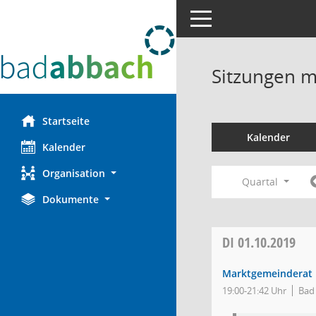
Toggle navigation
Sitzungen mi
Startseite
Kalender
Kalender
Organisation
Quartal
Dokumente
DI
01.10.2019
Marktgemeinderat
19:00-21:42 Uhr
Bad