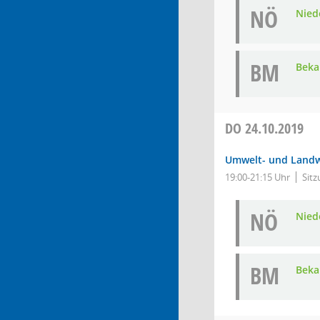
NÖ
Nied
BM
Bek
DO
24.10.2019
Umwelt- und Landw
19:00-21:15 Uhr
Sitz
NÖ
Nied
BM
Bek