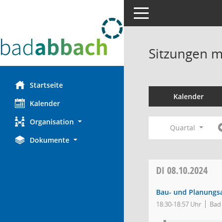
Toggle navigation
Sitzungen mi
Startseite
Kalender
Kalender
Organisation
Quartal
Dokumente
DI
08.10.2024
Bau- und Planungs
18:30-18:57 Uhr
Bad