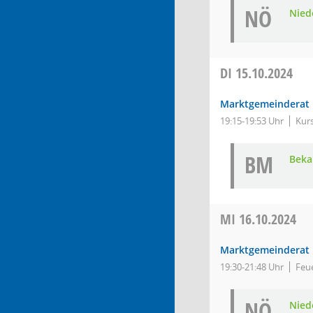
NÖ
Nied
DI
15.10.2024
Marktgemeinderat
19:15-19:53 Uhr
Kur
BM
Bek
MI
16.10.2024
Marktgemeinderat
19:30-21:48 Uhr
Feu
NÖ
Nied