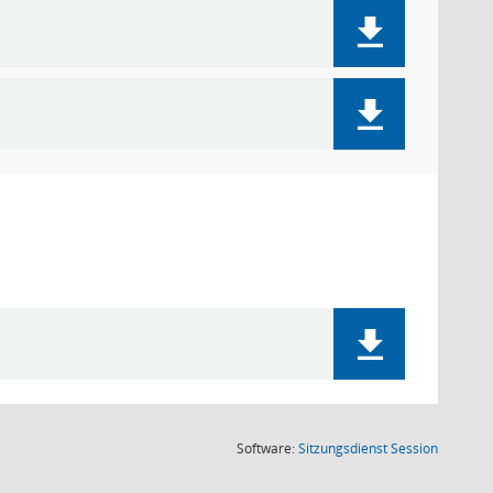
(Wird in
Software:
Sitzungsdienst
Session