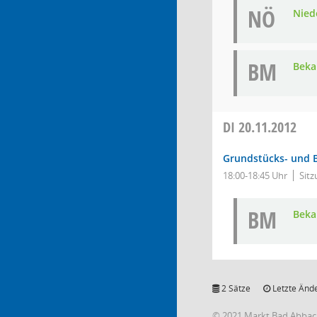
NÖ
Nied
BM
Bek
DI
20.11.2012
Grundstücks- und 
18:00-18:45 Uhr
Sitz
BM
Bek
2 Sätze
Letzte Ände
© 2021 Markt Bad Abba