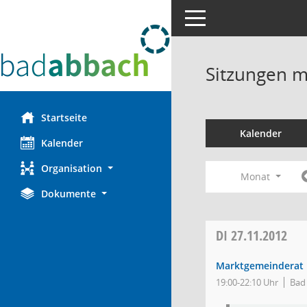
Toggle navigation
Sitzungen mi
Startseite
Kalender
Kalender
Organisation
Monat
Dokumente
DI
27.11.2012
Marktgemeinderat
19:00-22:10 Uhr
Bad