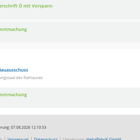
erschrift Ö mit Vorspann
anntmachung
Bauausschuss
ungssaal des Rathauses
anntmachung
rung: 07.08.2026 12:10:53
ch
Impressum
Datenschutz
Umsetzung:
digitalfabriX GmbH