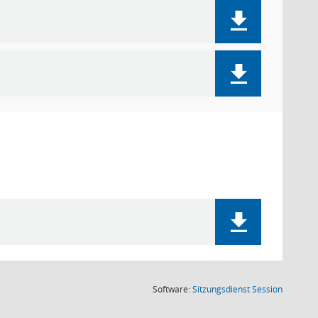
(Wird in
Software:
Sitzungsdienst
Session