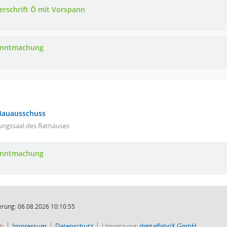
erschrift Ö mit Vorspann
anntmachung
Bauausschuss
ungssaal des Rathauses
anntmachung
rung: 06.08.2026 10:10:55
ch
Impressum
Datenschutz
Umsetzung:
digitalfabriX GmbH