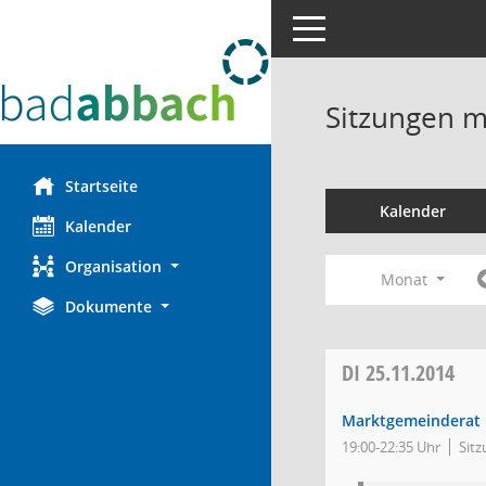
Toggle navigation
Sitzungen mi
Startseite
Kalender
Kalender
Organisation
Monat
Dokumente
DI
25.11.2014
Marktgemeinderat
19:00-22:35 Uhr
Sitz