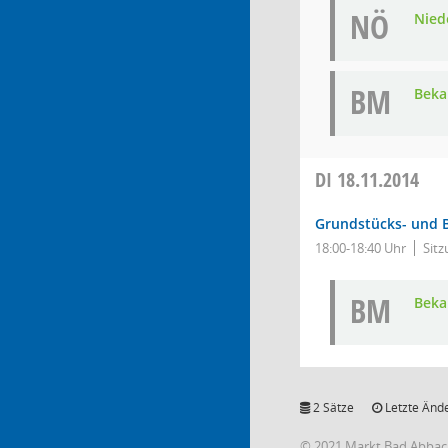
NÖ
Nied
BM
Bek
DI
18.11.2014
Grundstücks- und 
18:00-18:40 Uhr
Sitz
BM
Bek
2 Sätze
Letzte Ände
© 2021 Markt Bad Abba