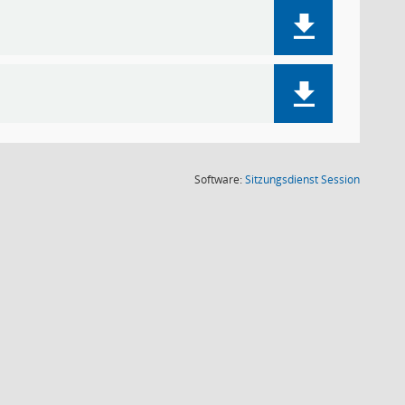
(Wird in
Software:
Sitzungsdienst
Session