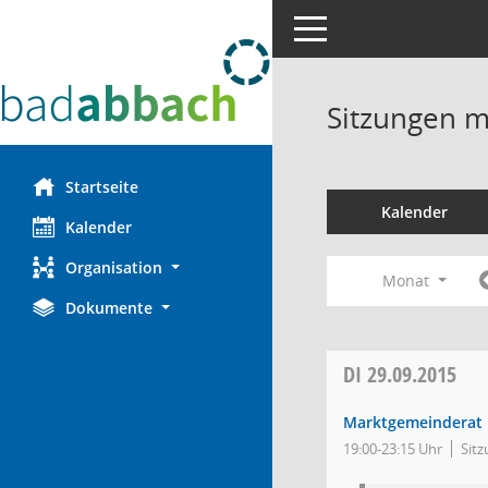
Toggle navigation
Sitzungen mi
Startseite
Kalender
Kalender
Organisation
Monat
Dokumente
DI
29.09.2015
Marktgemeinderat
19:00-23:15 Uhr
Sitz