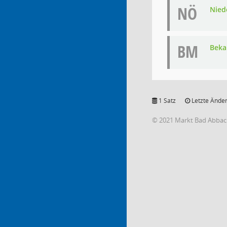
NÖ
Nied
BM
Bek
1 Satz
Letzte Änder
© 2021 Markt Bad Abba