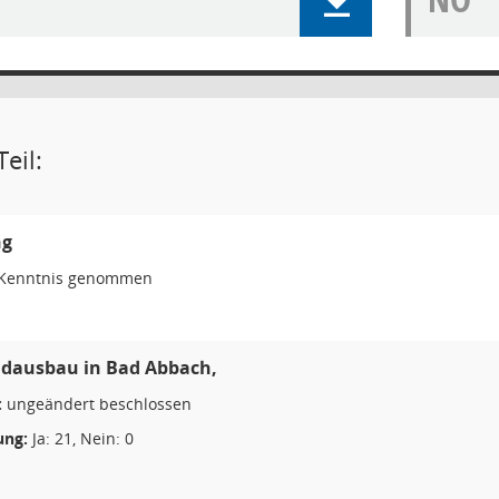
eil:
ng
Kenntnis genommen
ndausbau in Bad Abbach,
:
ungeändert beschlossen
ng:
Ja: 21, Nein: 0