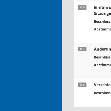
Einführu
Ö 6
Sitzunge
Beschluss
Abstimmu
Änderung
Ö 7
Beschluss
Abstimmu
Verschi
Ö 8
Beschluss