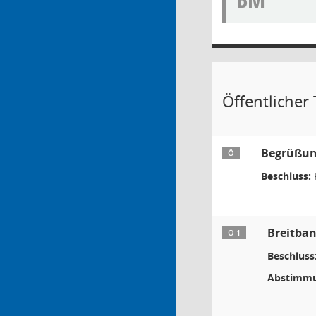
Öffentlicher T
Begrüßu
Ö
Beschluss:
Breitba
Ö 1
Beschluss
Abstimmu