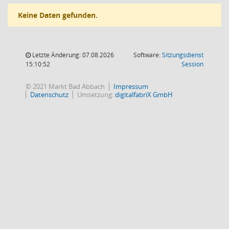
Keine Daten gefunden.
Letzte Änderung: 07.08.2026
Software:
Sitzungsdienst
(Wird in
15:10:52
Session
© 2021 Markt Bad Abbach
Impressum
Datenschutz
Umsetzung:
digitalfabriX GmbH