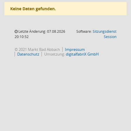
Keine Daten gefunden.
Letzte Änderung: 07.08.2026
Software:
Sitzungsdienst
(Wird in
20:10:52
Session
© 2021 Markt Bad Abbach
Impressum
Datenschutz
Umsetzung:
digitalfabriX GmbH