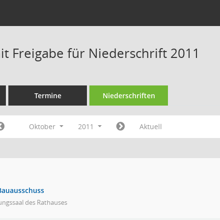
t Freigabe für Niederschrift 2011
Termine
Niederschriften
Oktober
2011
Aktuell
Bauausschuss
ungssaal des Rathauses