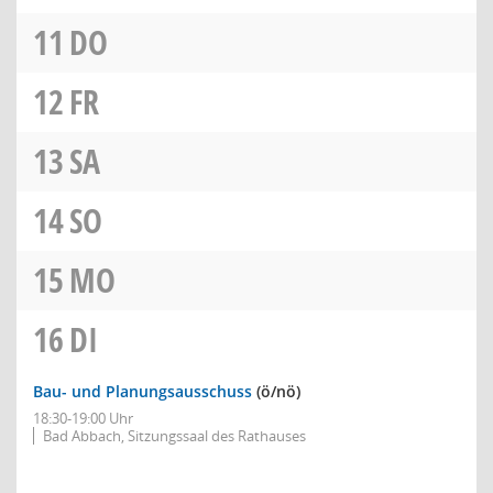
11
DO
12
FR
13
SA
14
SO
15
MO
16
DI
Bau- und Planungsausschuss
(ö/nö)
18:30-19:00 Uhr
Bad Abbach, Sitzungssaal des Rathauses