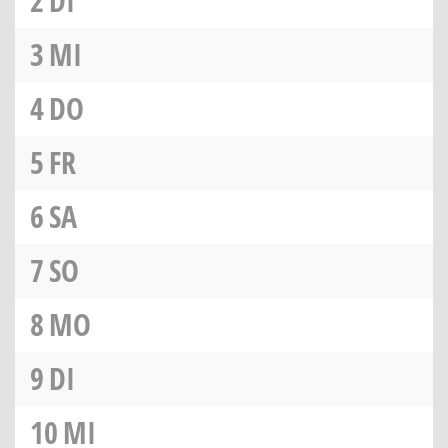
2
DI
3
MI
4
DO
5
FR
6
SA
7
SO
8
MO
9
DI
10
MI