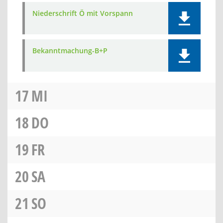
Niederschrift Ö mit Vorspann
Bekanntmachung-B+P
17
MI
18
DO
19
FR
20
SA
21
SO