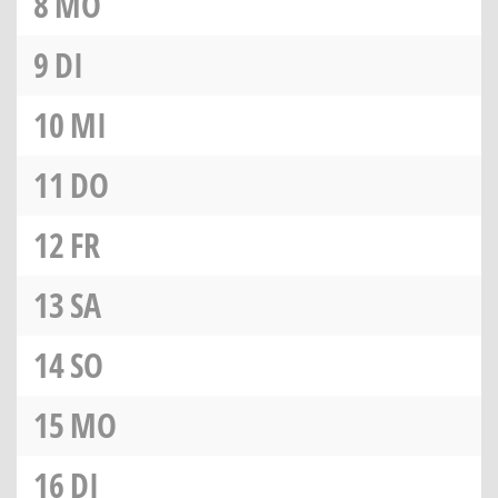
8
MO
9
DI
10
MI
11
DO
12
FR
13
SA
14
SO
15
MO
16
DI