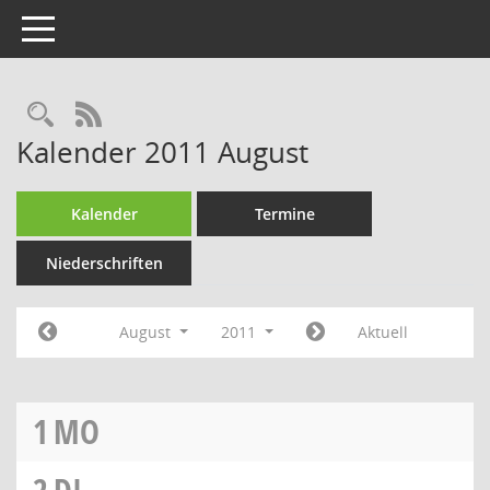
Toggle navigation
RSS-Feed
Kalender 2011 August
Kalender
Termine
Niederschriften
August
2011
Aktuell
1
MO