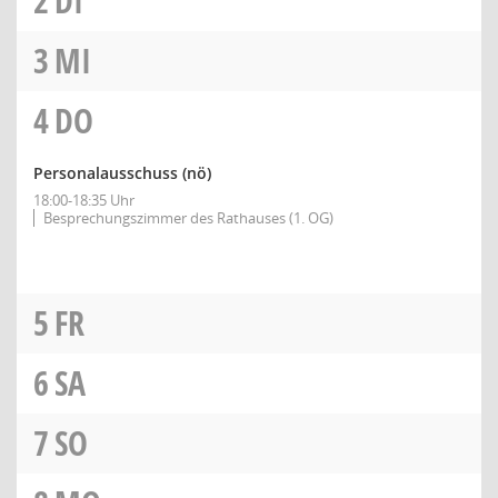
2
DI
3
MI
4
DO
Personalausschuss
(nö)
18:00-18:35 Uhr
Besprechungszimmer des Rathauses (1. OG)
5
FR
6
SA
7
SO