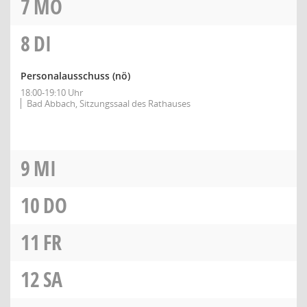
7
MO
8
DI
Personalausschuss
(nö)
18:00-19:10 Uhr
Bad Abbach, Sitzungssaal des Rathauses
9
MI
10
DO
11
FR
12
SA