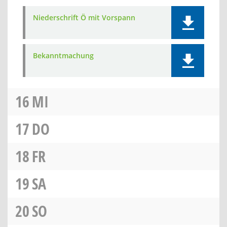
Niederschrift Ö mit Vorspann
Bekanntmachung
16
MI
17
DO
18
FR
19
SA
20
SO