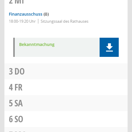
2
MI
Finanzausschuss
(ö)
18:00-19:20 Uhr
Sitzungssaal des Rathauses
Bekanntmachung
3
DO
4
FR
5
SA
6
SO