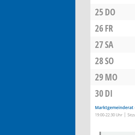
25
DO
26
FR
27
SA
28
SO
29
MO
30
DI
Marktgemeinderat
19:00-22:30 Uhr
Sitz