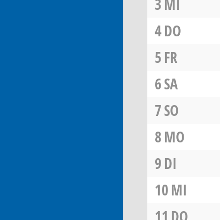
3
MI
4
DO
5
FR
6
SA
7
SO
8
MO
9
DI
10
MI
11
DO