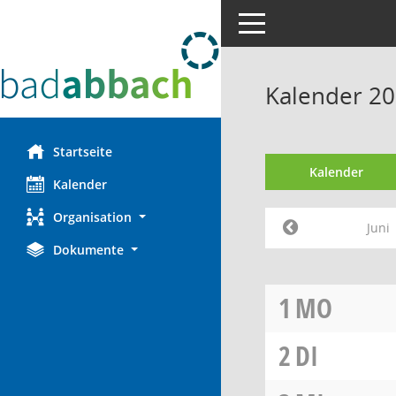
Toggle navigation
Kalender 20
Startseite
Kalender
Kalender
Organisation
Juni
Dokumente
1
MO
2
DI