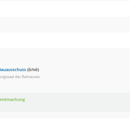
Bauausschuss
(ö/nö)
ungssaal des Rathauses
anntmachung