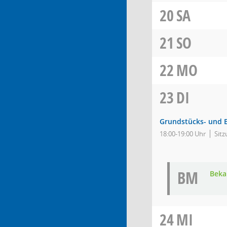
20
SA
21
SO
22
MO
23
DI
Grundstücks- und 
18:00-19:00 Uhr
Sitz
BM
Bek
24
MI