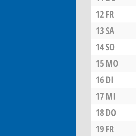
12
FR
13
SA
14
SO
15
MO
16
DI
17
MI
18
DO
19
FR