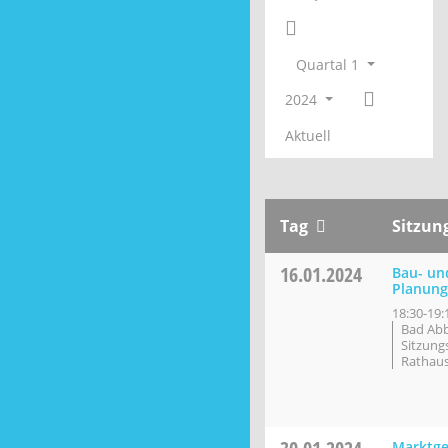
Quartal 1
2024
Aktuell
Tag
Sitzun
16.01.2024
Bau- un
Planung
18:30-19:
Bad Ab
Sitzung
Rathau
Marktge