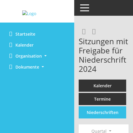
Toggle navigation
RSS-Feed
Startseite
Sitzungen mit
Kalender
Freigabe für
Organisation
Niederschrift
2024
Dokumente
Kalender
Termine
Niederschriften
Quartal