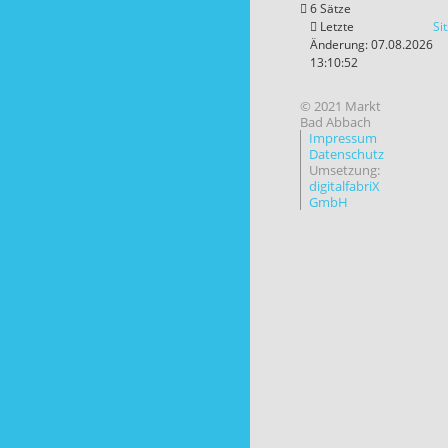
6 Sätze
Letzte
Si
Änderung: 07.08.2026
13:10:52
© 2021 Markt
Bad Abbach
Impressum
Datenschutz
Umsetzung:
digitalfabriX
GmbH