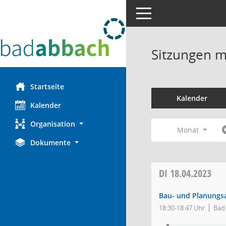
Toggle navigation
Sitzungen mi
Startseite
Kalender
Kalender
Organisation
Monat
Dokumente
DI
18.04.2023
Bau- und Planungs
18:30-18:47 Uhr
Bad