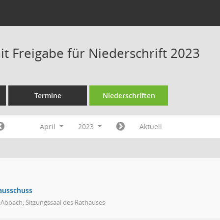
t Freigabe für Niederschrift 2023
Termine
Niederschriften
April
2023
Aktuell
ausschuss
 Abbach, Sitzungssaal des Rathauses