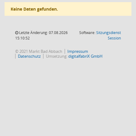
Keine Daten gefunden.
Letzte Änderung: 07.08.2026
Software:
Sitzungsdienst
(Wird in
15:10:52
Session
© 2021 Markt Bad Abbach
Impressum
Datenschutz
Umsetzung:
digitalfabriX GmbH