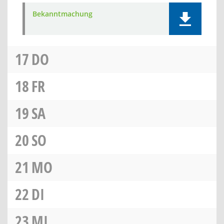
Bekanntmachung
17
DO
18
FR
19
SA
20
SO
21
MO
22
DI
23
MI