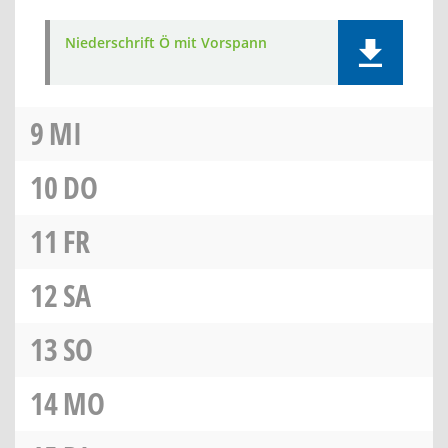
Niederschrift Ö mit Vorspann
9
MI
10
DO
11
FR
12
SA
13
SO
14
MO