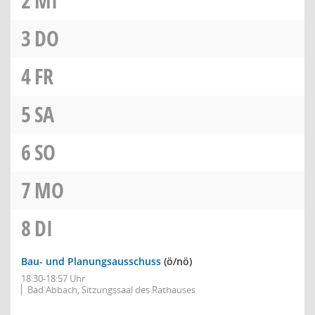
2
MI
3
DO
4
FR
5
SA
6
SO
7
MO
8
DI
Bau- und Planungsausschuss
(ö/nö)
18:30-18:57 Uhr
Bad Abbach, Sitzungssaal des Rathauses