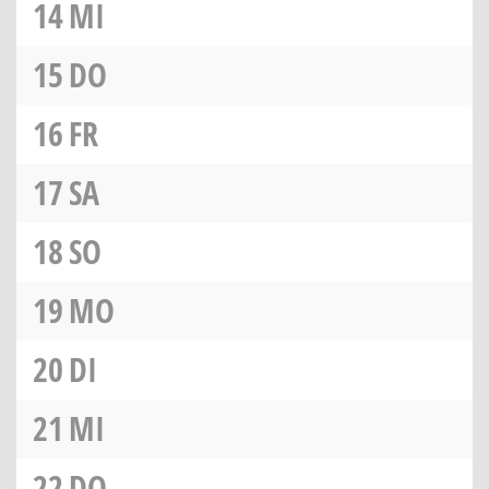
14
MI
15
DO
16
FR
17
SA
18
SO
19
MO
20
DI
21
MI
22
DO