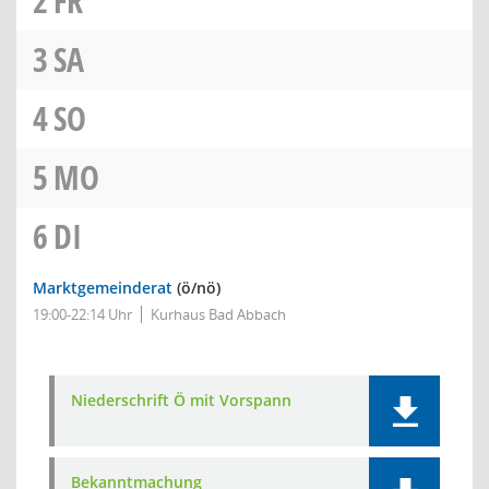
2
FR
3
SA
4
SO
5
MO
6
DI
Marktgemeinderat
(ö/nö)
19:00-22:14 Uhr
Kurhaus Bad Abbach
Niederschrift Ö mit Vorspann
Bekanntmachung