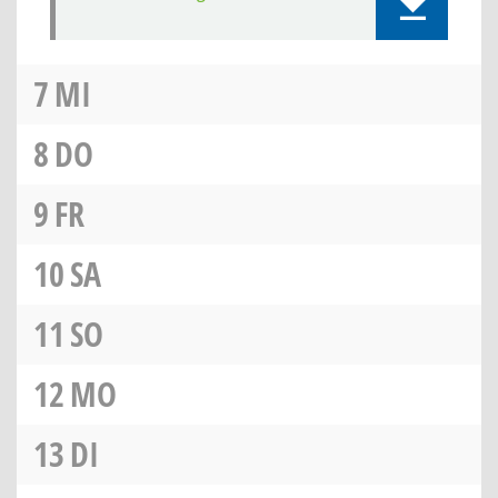
7
MI
8
DO
9
FR
10
SA
11
SO
12
MO
13
DI