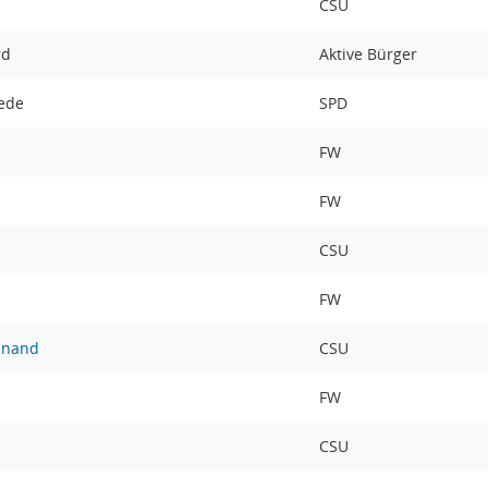
CSU
rd
Aktive Bürger
iede
SPD
t
FW
FW
CSU
FW
inand
CSU
FW
CSU