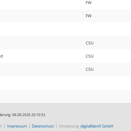
FW
FW
CSU
ld
CSU
CSU
derung: 06.08.2026 20:10:52
ch
Impressum
Datenschutz
Umsetzung:
digitalfabriX GmbH