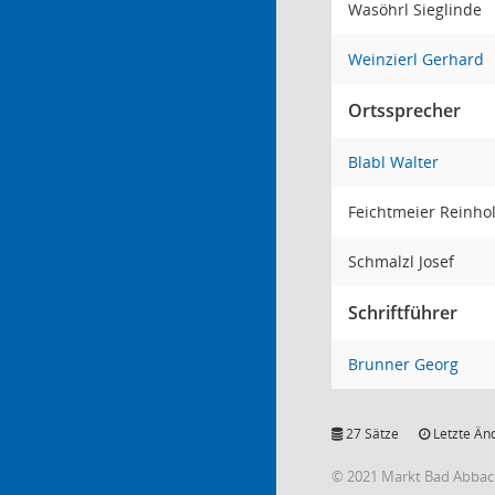
Wasöhrl Sieglinde
Weinzierl Gerhard
Ortssprecher
Blabl Walter
Feichtmeier Reinho
Schmalzl Josef
Schriftführer
Brunner Georg
27 Sätze
Letzte Än
© 2021 Markt Bad Abba