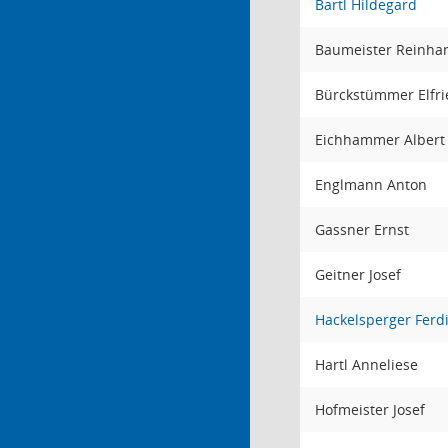
Bartl Hildegard
Baumeister Reinha
Bürckstümmer Elfr
Eichhammer Alber
Englmann Anton
Gassner Ernst
Geitner Josef
Hackelsperger Ferd
Hartl Anneliese
Hofmeister Josef