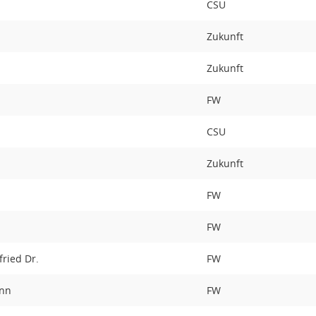
CSU
Zukunft
Zukunft
FW
CSU
d
Zukunft
FW
FW
fried Dr.
FW
ann
FW