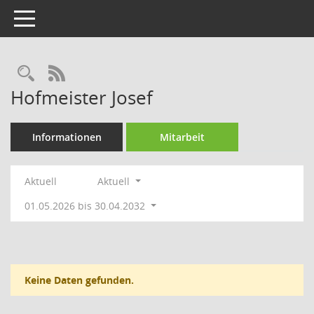
Toggle navigation
Rechercheauswahl
RSS-Feed
Hofmeister Josef
Informationen
Mitarbeit
Aktuell
Aktuell
01.05.2026 bis 30.04.2032
Keine Daten gefunden.