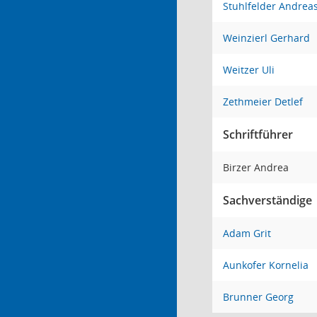
Stuhlfelder Andrea
Weinzierl Gerhard
Weitzer Uli
Zethmeier Detlef
Schriftführer
Birzer Andrea
Sachverständige
Adam Grit
Aunkofer Kornelia
Brunner Georg