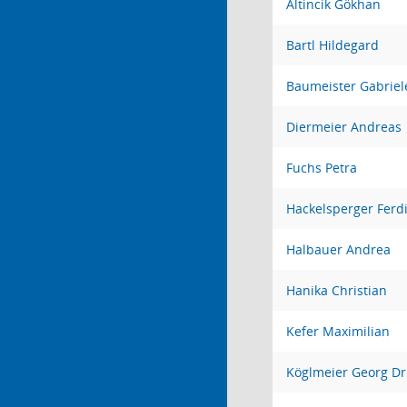
Altincik Gökhan
Bartl Hildegard
Baumeister Gabriel
Diermeier Andreas
Fuchs Petra
Hackelsperger Ferd
Halbauer Andrea
Hanika Christian
Kefer Maximilian
Köglmeier Georg Dr