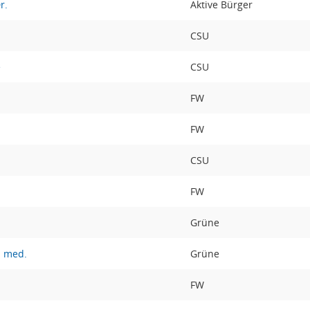
r.
Aktive Bürger
CSU
e
CSU
FW
FW
CSU
FW
Grüne
. med.
Grüne
FW