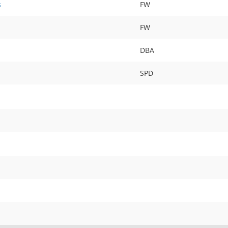
s
FW
FW
DBA
SPD