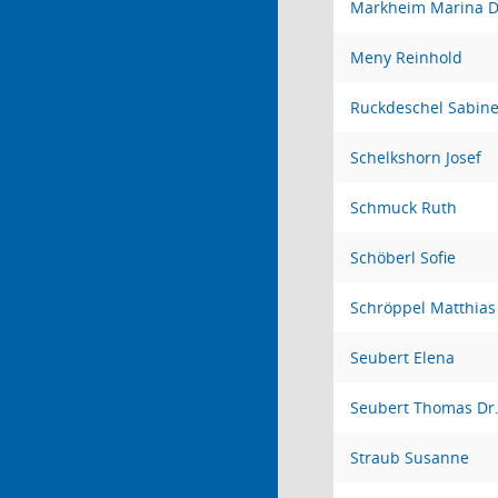
Markheim Marina D
Meny Reinhold
Ruckdeschel Sabin
Schelkshorn Josef
Schmuck Ruth
Schöberl Sofie
Schröppel Matthias
Seubert Elena
Seubert Thomas Dr
Straub Susanne