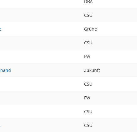
DBA
CSU
e
Grüne
CSU
FW
inand
Zukunft
CSU
FW
CSU
.
CSU