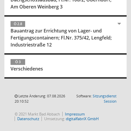
Am Oberen Weinberg 3
Ö 2.8
Bauantrag zur Errichtung von Lager- und
Fertigungscontainern; Fl.Nr. 375/42, Lengfeld;
Industriestraße 12
Ö 3
Verschiedenes
Letzte Änderung: 07.08.2026
Software:
Sitzungsdienst
(Wird in
20:10:52
Session
© 2021 Markt Bad Abbach
Impressum
Datenschutz
Umsetzung:
digitalfabriX GmbH