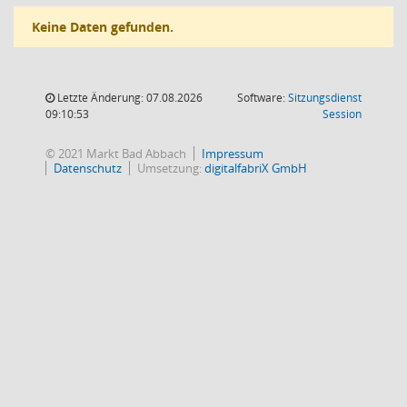
Keine Daten gefunden.
Letzte Änderung: 07.08.2026
Software:
Sitzungsdienst
(Wird in
09:10:53
Session
© 2021 Markt Bad Abbach
Impressum
Datenschutz
Umsetzung:
digitalfabriX GmbH