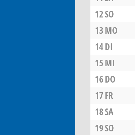
12
SO
13
MO
14
DI
15
MI
16
DO
17
FR
18
SA
19
SO