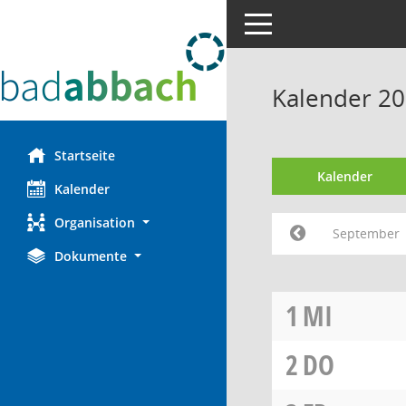
Toggle navigation
Kalender 2
Startseite
Kalender
Kalender
Organisation
September
Dokumente
1
MI
2
DO