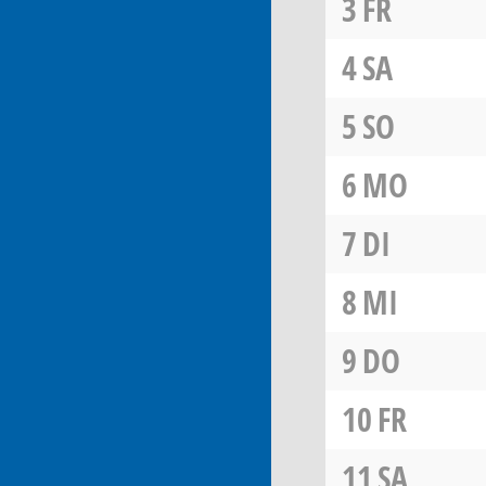
3
FR
4
SA
5
SO
6
MO
7
DI
8
MI
9
DO
10
FR
11
SA