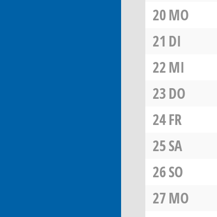
20
MO
21
DI
22
MI
23
DO
24
FR
25
SA
26
SO
27
MO