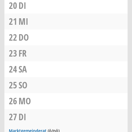
20
DI
21
MI
22
DO
23
FR
24
SA
25
SO
26
MO
27
DI
Marktgemeinderat
(ö/nö)