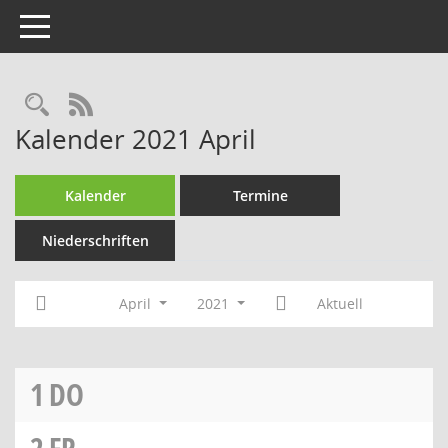
Toggle navigation
RSS-Feed
Kalender 2021 April
Kalender
Termine
Niederschriften
April
2021
Aktuell
1
DO