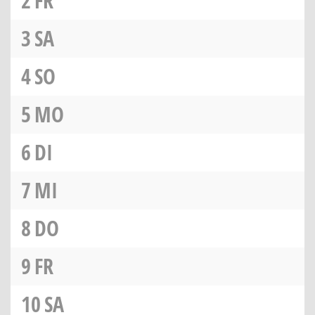
2
FR
3
SA
4
SO
5
MO
6
DI
7
MI
8
DO
9
FR
10
SA