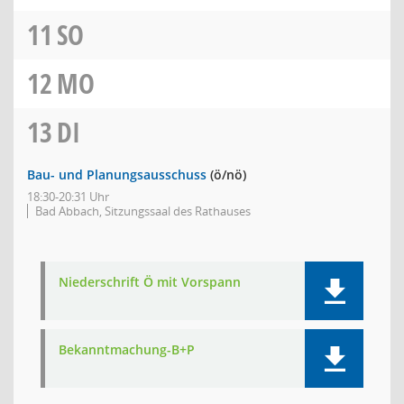
11
SO
12
MO
13
DI
Bau- und Planungsausschuss
(ö/nö)
18:30-20:31 Uhr
Bad Abbach, Sitzungssaal des Rathauses
Niederschrift Ö mit Vorspann
Bekanntmachung-B+P