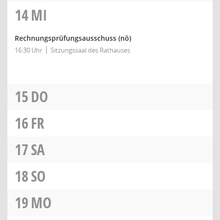
14
MI
Rechnungsprüfungsausschuss
(nö)
16:30 Uhr
Sitzungssaal des Rathauses
15
DO
16
FR
17
SA
18
SO
19
MO