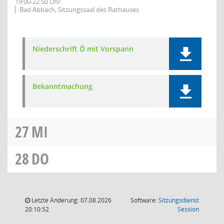
19:00-22:50 Uhr
Bad Abbach, Sitzungssaal des Rathauses
Niederschrift Ö mit Vorspann
Bekanntmachung
27
MI
28
DO
Letzte Änderung: 07.08.2026
Software:
Sitzungsdienst
(Wird in
20:10:52
Session