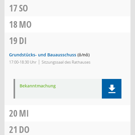
17
SO
18
MO
19
DI
Grundstücks- und Bauausschuss
(ö/nö)
17:00-18:30 Uhr
Sitzungssaal des Rathauses
Bekanntmachung
20
MI
21
DO