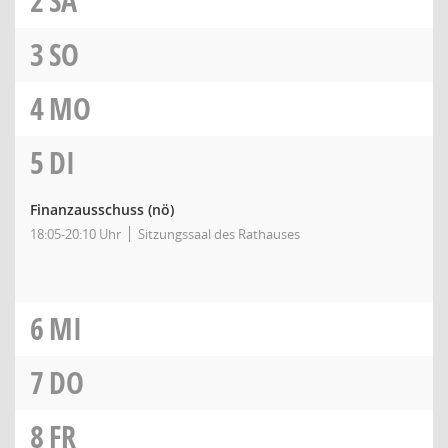
2
SA
3
SO
4
MO
5
DI
Finanzausschuss
(nö)
18:05-20:10 Uhr
Sitzungssaal des Rathauses
6
MI
7
DO
8
FR