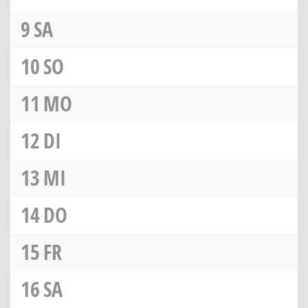
9
SA
10
SO
11
MO
12
DI
13
MI
14
DO
15
FR
16
SA