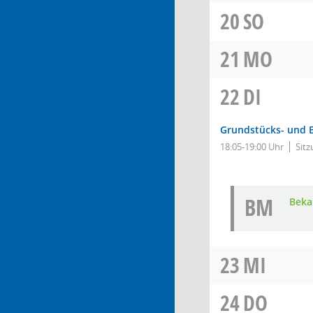
20
SO
21
MO
22
DI
Grundstücks- und 
18:05-19:00 Uhr
Sitz
BM
Bek
23
MI
24
DO