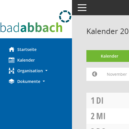
Toggle navigation
Kalender 2
Startseite
Kalender
Kalender
Organisation
November
Dokumente
1
DI
2
MI