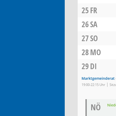
25
FR
26
SA
27
SO
28
MO
29
DI
Marktgemeinderat
19:00-22:15 Uhr
Sitz
NÖ
Nied