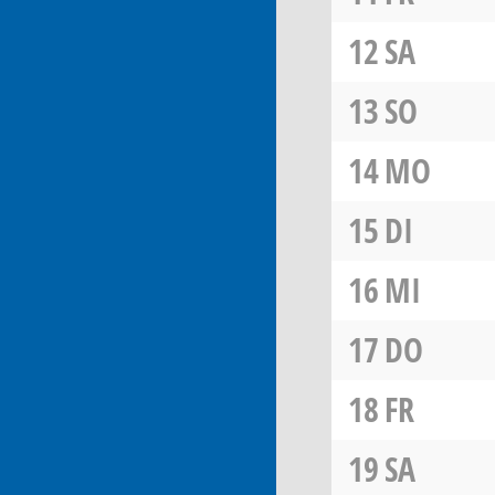
12
SA
13
SO
14
MO
15
DI
16
MI
17
DO
18
FR
19
SA