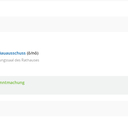
Bauausschuss
(ö/nö)
ungssaal des Rathauses
anntmachung