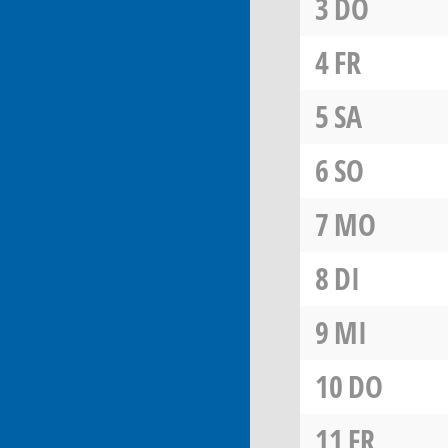
3
DO
4
FR
5
SA
6
SO
7
MO
8
DI
9
MI
10
DO
11
FR