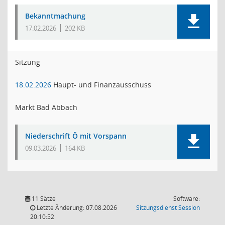
Bekanntmachung
17.02.2026
202 KB
Sitzung
18.02.2026
Haupt- und Finanzausschuss
Markt Bad Abbach
Niederschrift Ö mit Vorspann
09.03.2026
164 KB
11 Sätze
Software:
(Wird in
Letzte Änderung: 07.08.2026
Sitzungsdienst
Session
20:10:52